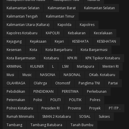
Kaliamantan Selatan
Kalimantan Barat
Kalimantan Selatan
Kalimantan Tengah
Kalimantan Timur
Kalimantan Utara (Kaltara)
Kapolda
Kapolres
Kapolres Kotabaru
KAPOLRI
Kebakaran
Kecelakaan
Kejagung
Kejaksaan
Kejari
KESEHATA
KESEHATAN
Kesenian
Kota
Kota Banjarbaru
Kota Banjarmasi
Kota Banjarmasin
Kotabaru
KPK RI
KPK Tipikor Kotabaru
KRIMINAL
KULINER
L
LSM
Martapura
Menteri RI
Musi
Music
NASIONA
NASIONAL
OKab. Kotabaru
OLAHRAGA
Olahrga
Otomotif
Panglima TNI
Partai
Pebdidikan
PENDIDIKAN
PERISTIWA
Perkebunan
Peternakan
Polisi
POLITI
POLITIK
Polres
Polres Kotabaru
Presiden RI
Provinsi
Proyek
PT ITP .
Rumah Minimalis
SMAN 2 Kotabaru
SOSIAL
Sukses
Tambang
Tambang Batubara
Tanah Bumbu