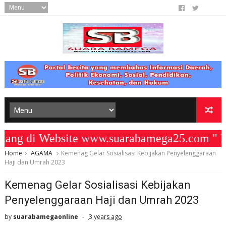
g di Website www.suarabamega25.com " KO
Home
AGAMA
Kemenag Gelar Sosialisasi Kebijakan Penyelenggaraan
Haji dan Umrah 2023
Kemenag Gelar Sosialisasi Kebijakan
Penyelenggaraan Haji dan Umrah 2023
by
suarabamegaonline
3 years ago