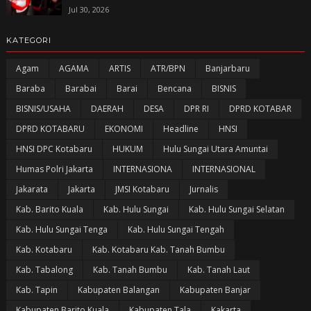
Jul 30, 2026
KATEGORI
Agam
AGAMA
ARTIS
ATR/BPN
Banjarbaru
Baraba
Barabai
Barai
Bencana
BISNIS
BISNIS/USAHA
DAERAH
DESA
DPR RI
DPRD KOTABAR
DPRD KOTABARU
EKONOMI
Headline
HNSI
HNSI DPC Kotabaru
HUKUM
Hulu Sungai Utara Amuntai
Humas Polri Jakarta
INTERNASIONA
INTERNASIONAL
Jakarata
Jakarta
JMSI Kotabaru
Jurnalis
Kab. Barito Kuala
Kab. Hulu Sungai
Kab. Hulu Sungai Selatan
Kab. Hulu Sungai Tenga
Kab. Hulu Sungai Tengah
Kab. Kotabaru
Kab. Kotabaru Kab. Tanah Bumbu
Kab. Tabalong
Kab. Tanah Bumbu
Kab. Tanah Laut
Kab. Tapin
Kabupaten Balangan
Kabupaten Banjar
Kabupaten Barito Kuala
Kabupaten Tala
Kakarta