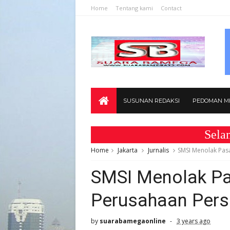
Home
Tentang kami
Contact
SUSUNAN REDAKSI
PEDOMAN ME
Selamat Data
Home
Jakarta
Jurnalis
SMSI Menolak Pas
SMSI Menolak P
Perusahaan Pers 
by
suarabamegaonline
3 years ago