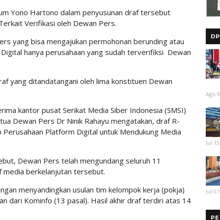
Umum Yono Hartono dalam penyusunan draf tersebut
Terkait Verifikasi oleh Dewan Pers.
DP
Pers yang bisa mengajukan permohonan berunding atau
Digital hanya perusahaan yang sudah terverifiksi Dewan
raf yang ditandatangani oleh lima konstituen Dewan
Ago 0
ima kantor pusat Serikat Media Siber Indonesia (SMSI)
etua Dewan Pers Dr Ninik Rahayu mengatakan, draf R-
ab Perusahaan Platform Digital untuk Mendukung Media
Jul 13
sebut, Dewan Pers telah mengundang seluruh 11
 media berkelanjutan tersebut.
engan menyandingkan usulan tim kelompok kerja (pokja)
Jul 07
 dari Kominfo (13 pasal). Hasil akhir draf terdiri atas 14
PE