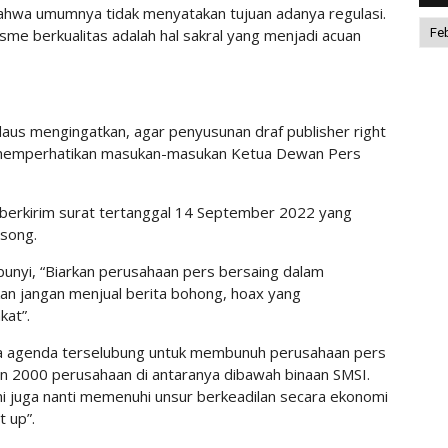
bahwa umumnya tidak menyatakan tujuan adanya regulasi.
lisme berkualitas adalah hal sakral yang menjadi acuan
aus mengingatkan, agar penyusunan draf publisher right
p memperhatikan masukan-masukan Ketua Dewan Pers
erkirim surat tertanggal 14 September 2022 yang
nsong.
bunyi, “Biarkan perusahaan pers bersaing dalam
kan jangan menjual berita bohong, hoax yang
kat”.
da agenda terselubung untuk membunuh perusahaan pers
n 2000 perusahaan di antaranya dibawah binaan SMSI.
ni juga nanti memenuhi unsur berkeadilan secara ekonomi
t up”.