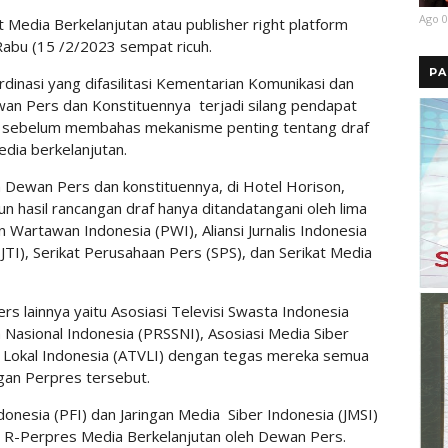
Ago 0
Media Berkelanjutan atau publisher right platform
, Rabu (15 /2/2023 sempat ricuh.
PA
dinasi yang difasilitasi Kementarian Komunikasi dan
an Pers dan Konstituennya terjadi silang pendapat
an sebelum membahas mekanisme penting tentang draf
edia berkelanjutan.
h Dewan Pers dan konstituennya, di Hotel Horison,
 hasil rancangan draf hanya ditandatangani oleh lima
 Wartawan Indonesia (PWI), Aliansi Jurnalis Indonesia
 (IJTI), Serikat Perusahaan Pers (SPS), dan Serikat Media
 lainnya yaitu Asosiasi Televisi Swasta Indonesia
 Nasional Indonesia (PRSSNI), Asosiasi Media Siber
si Lokal Indonesia (ATVLI) dengan tegas mereka semua
an Perpres tersebut.
onesia (PFI) dan Jaringan Media Siber Indonesia (JMSI)
an R-Perpres Media Berkelanjutan oleh Dewan Pers.