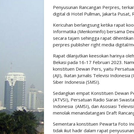
Penyusunan Rancangan Perpres, terkait 
digital di Hotel Pullman, Jakarta Pusat
Kericuhan berlangsung ketika rapat koor
Informatika (Menkominfo) bersama Dew
secara tajam sehingga rapat dihentik
perpres publisher right media digital/m
Rapat dilanjutkan keesokan harinya ole
Bekasi pada 16-17 Februari 2023. Namun
konstituen Dewan Pers, yaitu Persatuan
(AJI), Ikatan Jurnalis Televisi Indonesia
Siber Indonesia (SMSI).
Sedangkan empat Konstituen Dewan Pers
(ATVSI), Persatuan Radio Siaran Swasta
Indonesia (AMSI), dan Asosiasi Televi
menolak menandatangani Draft Rancang
Sementara konstituen Pewarta Foto Ind
tidak ikut hadir dalam rapat penyusun