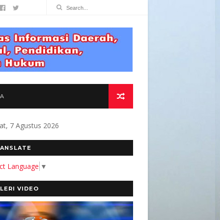
TA
at, 7 Agustus 2026
KOMITMEN KAMI MEMBANGUN MEDIA YANG AKUR
ANSLATE
ect Language
▼
LERI VIDEO