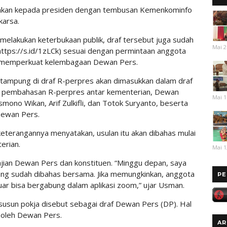
rahkan kepada presiden dengan tembusan Kemenkominfo
karsa.
melakukan keterbukaan publik, draf tersebut juga sudah
Mai 2
ttps://s.id/1zLCk) sesuai dengan permintaan anggota
n memperkuat kelembagaan Dewan Pers.
ertampung di draf R-perpres akan dimasukkan dalam draf
tuk pembahasan R-perpres antar kementerian, Dewan
Mai 1
mono Wikan, Arif Zulkifli, dan Totok Suryanto, beserta
 Dewan Pers.
terangannya menyatakan, usulan itu akan dibahas mulai
terian.
Mai 1
kajian Dewan Pers dan konstituen. “Minggu depan, saya
ng sudah dibahas bersama. Jika memungkinkan, anggota
PE
ar bisa bergabung dalam aplikasi zoom,” ujar Usman.
disusun pokja disebut sebagai draf Dewan Pers (DP). Hal
k oleh Dewan Pers.
AR