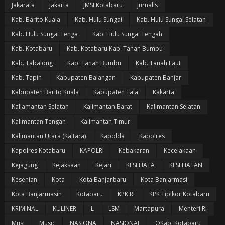
Jakarata
Jakarta
JMSI Kotabaru
Jurnalis
Kab. Barito Kuala
Kab. Hulu Sungai
Kab. Hulu Sungai Selatan
Kab. Hulu Sungai Tenga
Kab. Hulu Sungai Tengah
Kab. Kotabaru
Kab. Kotabaru Kab. Tanah Bumbu
Kab. Tabalong
Kab. Tanah Bumbu
Kab. Tanah Laut
Kab. Tapin
Kabupaten Balangan
Kabupaten Banjar
Kabupaten Barito Kuala
Kabupaten Tala
Kakarta
Kaliamantan Selatan
Kalimantan Barat
Kalimantan Selatan
Kalimantan Tengah
Kalimantan Timur
Kalimantan Utara (Kaltara)
Kapolda
Kapolres
Kapolres Kotabaru
KAPOLRI
Kebakaran
Kecelakaan
Kejagung
Kejaksaan
Kejari
KESEHATA
KESEHATAN
Kesenian
Kota
Kota Banjarbaru
Kota Banjarmasi
Kota Banjarmasin
Kotabaru
KPK RI
KPK Tipikor Kotabaru
KRIMINAL
KULINER
L
LSM
Martapura
Menteri RI
Musi
Music
NASIONA
NASIONAL
OKab. Kotabaru