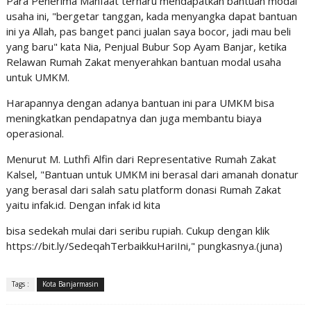
Para Penerima Manfaat terharu mendapatkan bantuan modal
usaha ini, "bergetar tanggan, kada menyangka dapat bantuan
ini ya Allah, pas banget panci jualan saya bocor, jadi mau beli
yang baru" kata Nia, Penjual Bubur Sop Ayam Banjar, ketika
Relawan Rumah Zakat menyerahkan bantuan modal usaha
untuk UMKM.
Harapannya dengan adanya bantuan ini para UMKM bisa
meningkatkan pendapatnya dan juga membantu biaya
operasional.
Menurut M. Luthfi Alfin dari Representative Rumah Zakat
Kalsel, "Bantuan untuk UMKM ini berasal dari amanah donatur
yang berasal dari salah satu platform donasi Rumah Zakat
yaitu infak.id. Dengan infak id kita
bisa sedekah mulai dari seribu rupiah. Cukup dengan klik
https://bit.ly/SedeqahTerbaikkuHariIni," pungkasnya.(juna)
Tags :
Kota Banjarmasin