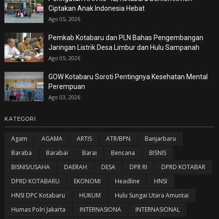
Ciptakan Anak Indonesia Hebat
Ago 05, 2026
Pemkab Kotabaru dan PLN Bahas Pengembangan
Jaringan Listrik Desa Limbur dan Hulu Sampanah
Ago 05, 2026
GOW Kotabaru Soroti Pentingnya Kesehatan Mental
Perempuan
Ago 03, 2026
KATEGORI
Agam
AGAMA
ARTIS
ATR/BPN
Banjarbaru
Baraba
Barabai
Barai
Bencana
BISNIS
BISNIS/USAHA
DAERAH
DESA
DPR RI
DPRD KOTABAR
DPRD KOTABARU
EKONOMI
Headline
HNSI
HNSI DPC Kotabaru
HUKUM
Hulu Sungai Utara Amuntai
Humas Polri Jakarta
INTERNASIONA
INTERNASIONAL