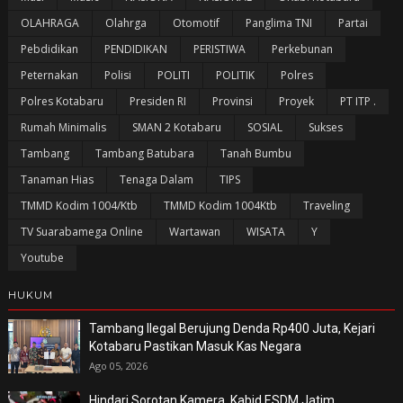
OLAHRAGA
Olahrga
Otomotif
Panglima TNI
Partai
Pebdidikan
PENDIDIKAN
PERISTIWA
Perkebunan
Peternakan
Polisi
POLITI
POLITIK
Polres
Polres Kotabaru
Presiden RI
Provinsi
Proyek
PT ITP .
Rumah Minimalis
SMAN 2 Kotabaru
SOSIAL
Sukses
Tambang
Tambang Batubara
Tanah Bumbu
Tanaman Hias
Tenaga Dalam
TIPS
TMMD Kodim 1004/Ktb
TMMD Kodim 1004Ktb
Traveling
TV Suarabamega Online
Wartawan
WISATA
Y
Youtube
HUKUM
Tambang Ilegal Berujung Denda Rp400 Juta, Kejari
Kotabaru Pastikan Masuk Kas Negara
Ago 05, 2026
Hindari Sorotan Kamera, Kabid ESDM Jatim