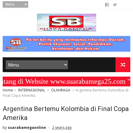
 di Website www.suarabamega25.com " KO
Home
INTERNASIONAL
OLAHRAGA
Argentina Bertemu Kolombia di
Final Copa Amerika
Argentina Bertemu Kolombia di Final Copa
Amerika
by
suarabamegaonline
2 years ago