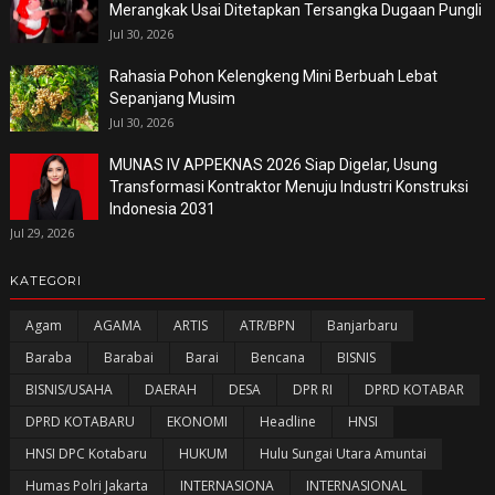
Merangkak Usai Ditetapkan Tersangka Dugaan Pungli
Jul 30, 2026
Rahasia Pohon Kelengkeng Mini Berbuah Lebat
Sepanjang Musim
Jul 30, 2026
MUNAS IV APPEKNAS 2026 Siap Digelar, Usung
Transformasi Kontraktor Menuju Industri Konstruksi
Indonesia 2031
Jul 29, 2026
KATEGORI
Agam
AGAMA
ARTIS
ATR/BPN
Banjarbaru
Baraba
Barabai
Barai
Bencana
BISNIS
BISNIS/USAHA
DAERAH
DESA
DPR RI
DPRD KOTABAR
DPRD KOTABARU
EKONOMI
Headline
HNSI
HNSI DPC Kotabaru
HUKUM
Hulu Sungai Utara Amuntai
Humas Polri Jakarta
INTERNASIONA
INTERNASIONAL