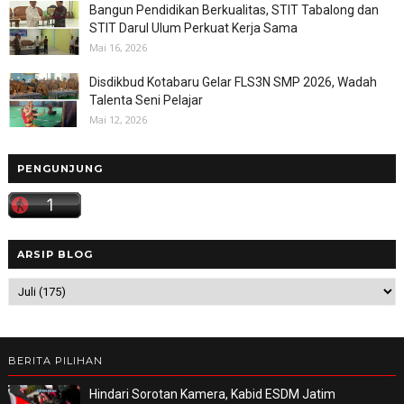
Bangun Pendidikan Berkualitas, STIT Tabalong dan
STIT Darul Ulum Perkuat Kerja Sama
Mai 16, 2026
Disdikbud Kotabaru Gelar FLS3N SMP 2026, Wadah
Talenta Seni Pelajar
Mai 12, 2026
PENGUNJUNG
ARSIP BLOG
BERITA PILIHAN
Hindari Sorotan Kamera, Kabid ESDM Jatim