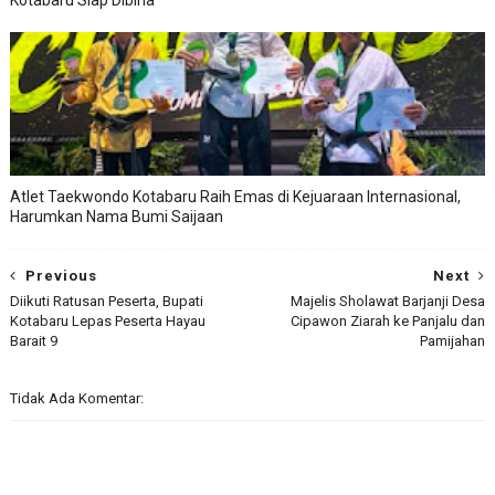
Kotabaru Siap Dibina
Atlet Taekwondo Kotabaru Raih Emas di Kejuaraan Internasional,
Harumkan Nama Bumi Saijaan
Previous
Next
Diikuti Ratusan Peserta, Bupati
Majelis Sholawat Barjanji Desa
Kotabaru Lepas Peserta Hayau
Cipawon Ziarah ke Panjalu dan
Barait 9
Pamijahan
Tidak Ada Komentar: