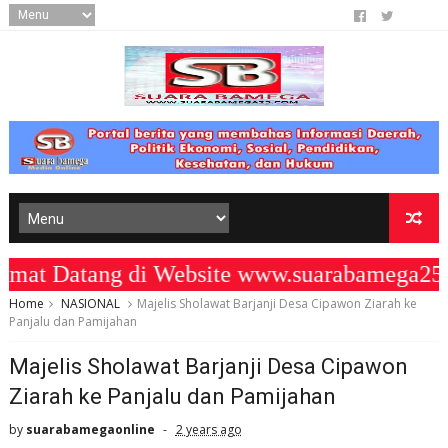
t Datang di Website www.suarabamega25.
Home
NASIONAL
Majelis Sholawat Barjanji Desa Cipawon Ziarah ke
Panjalu dan Pamijahan
Majelis Sholawat Barjanji Desa Cipawon
Ziarah ke Panjalu dan Pamijahan
by
suarabamegaonline
2 years ago