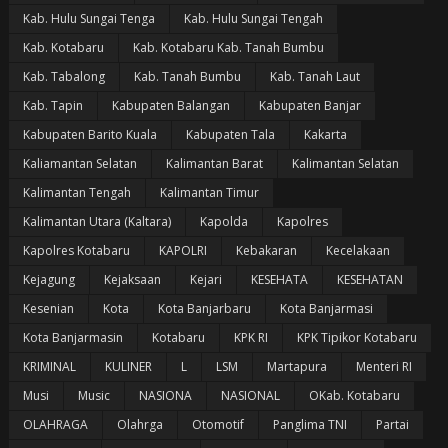
Kab. Hulu Sungai Tenga
Kab. Hulu Sungai Tengah
Kab. Kotabaru
Kab. Kotabaru Kab. Tanah Bumbu
Kab. Tabalong
Kab. Tanah Bumbu
Kab. Tanah Laut
Kab. Tapin
Kabupaten Balangan
Kabupaten Banjar
Kabupaten Barito Kuala
Kabupaten Tala
Kakarta
Kaliamantan Selatan
Kalimantan Barat
Kalimantan Selatan
Kalimantan Tengah
Kalimantan Timur
Kalimantan Utara (Kaltara)
Kapolda
Kapolres
Kapolres Kotabaru
KAPOLRI
Kebakaran
Kecelakaan
Kejagung
Kejaksaan
Kejari
KESEHATA
KESEHATAN
Kesenian
Kota
Kota Banjarbaru
Kota Banjarmasi
Kota Banjarmasin
Kotabaru
KPK RI
KPK Tipikor Kotabaru
KRIMINAL
KULINER
L
LSM
Martapura
Menteri RI
Musi
Music
NASIONA
NASIONAL
OKab. Kotabaru
OLAHRAGA
Olahrga
Otomotif
Panglima TNI
Partai