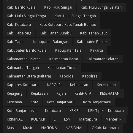
Kab. Barito Kuala
Kab. Hulu Sungai
Kab. Hulu Sungai Selatan
Kab. Hulu Sungai Tenga
Kab. Hulu Sungai Tengah
Kab. Kotabaru
Kab. Kotabaru Kab. Tanah Bumbu
Kab. Tabalong
Kab. Tanah Bumbu
Kab. Tanah Laut
Kab. Tapin
Kabupaten Balangan
Kabupaten Banjar
Kabupaten Barito Kuala
Kabupaten Tala
Kakarta
Kaliamantan Selatan
Kalimantan Barat
Kalimantan Selatan
Kalimantan Tengah
Kalimantan Timur
Kalimantan Utara (Kaltara)
Kapolda
Kapolres
Kapolres Kotabaru
KAPOLRI
Kebakaran
Kecelakaan
Kejagung
Kejaksaan
Kejari
KESEHATA
KESEHATAN
Kesenian
Kota
Kota Banjarbaru
Kota Banjarmasi
Kota Banjarmasin
Kotabaru
KPK RI
KPK Tipikor Kotabaru
KRIMINAL
KULINER
L
LSM
Martapura
Menteri RI
Musi
Music
NASIONA
NASIONAL
OKab. Kotabaru