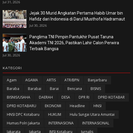
Jul 31, 2026
Jejak 30 Murid Angkatan Pertama Habib Umar bin
Hafidz dari Indonesia di Darul Musthofa Hadramaut
Jul 30, 2026
Panglima TNI Pimpin Pantukhir Pusat Taruna
Akademi TNI 2026, Pastikan Lahir Calon Perwira
Terbaik Bangsa
Jul 30, 2026
KATEGORI
Agam
AGAMA
ARTIS
ATR/BPN
Banjarbaru
Baraba
Barabai
Barai
Bencana
BISNIS
BISNIS/USAHA
DAERAH
DESA
DPR RI
DPRD KOTABAR
DPRD KOTABARU
EKONOMI
Headline
HNSI
HNSI DPC Kotabaru
HUKUM
Hulu Sungai Utara Amuntai
Humas Polri Jakarta
INTERNASIONA
INTERNASIONAL
Jakarata
Jakarta
JMSI Kotabaru
Jurnalis