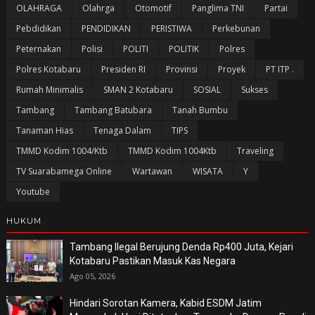
OLAHRAGA
Olahrga
Otomotif
Panglima TNI
Partai
Pebdidikan
PENDIDIKAN
PERISTIWA
Perkebunan
Peternakan
Polisi
POLITI
POLITIK
Polres
Polres Kotabaru
Presiden RI
Provinsi
Proyek
PT ITP .
Rumah Minimalis
SMAN 2 Kotabaru
SOSIAL
Sukses
Tambang
Tambang Batubara
Tanah Bumbu
Tanaman Hias
Tenaga Dalam
TIPS
TMMD Kodim 1004/Ktb
TMMD Kodim 1004Ktb
Traveling
TV Suarabamega Online
Wartawan
WISATA
Y
Youtube
HUKUM
Tambang Ilegal Berujung Denda Rp400 Juta, Kejari
Kotabaru Pastikan Masuk Kas Negara
Ago 05, 2026
Hindari Sorotan Kamera, Kabid ESDM Jatim