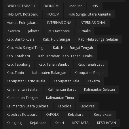
DPRD KOTABARU
EKONOMI
Headline
HNSI
HNSI DPC Kotabaru
HUKUM
Hulu Sungai Utara Amuntai
Humas Polri Jakarta
INTERNASIONA
INTERNASIONAL
Jakarata
Jakarta
JMSI Kotabaru
Jurnalis
Kab. Barito Kuala
Kab. Hulu Sungai
Kab. Hulu Sungai Selatan
Kab. Hulu Sungai Tenga
Kab. Hulu Sungai Tengah
Kab. Kotabaru
Kab. Kotabaru Kab. Tanah Bumbu
Kab. Tabalong
Kab. Tanah Bumbu
Kab. Tanah Laut
Kab. Tapin
Kabupaten Balangan
Kabupaten Banjar
Kabupaten Barito Kuala
Kabupaten Tala
Kakarta
Kaliamantan Selatan
Kalimantan Barat
Kalimantan Selatan
Kalimantan Tengah
Kalimantan Timur
Kalimantan Utara (Kaltara)
Kapolda
Kapolres
Kapolres Kotabaru
KAPOLRI
Kebakaran
Kecelakaan
Kejagung
Kejaksaan
Kejari
KESEHATA
KESEHATAN