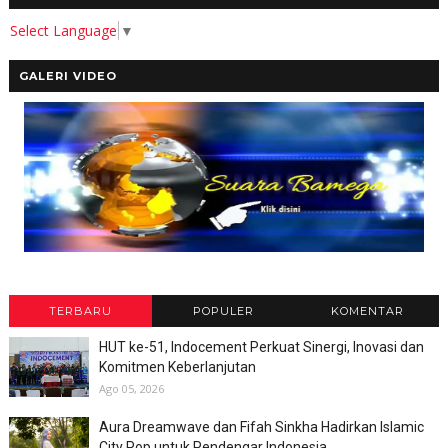
Select Language
▼
GALERI VIDEO
TERBARU
POPULER
KOMENTAR
HUT ke-51, Indocement Perkuat Sinergi, Inovasi dan
Komitmen Keberlanjutan
Ago 05, 2026
Aura Dreamwave dan Fifah Sinkha Hadirkan Islamic
City Pop untuk Pendengar Indonesia