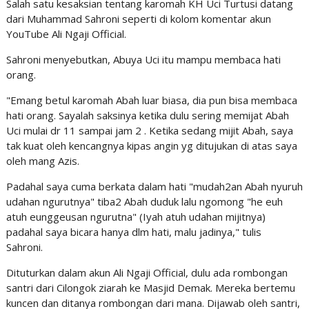
Salah satu kesaksian tentang karomah KH Uci Turtusi datang
dari Muhammad Sahroni seperti di kolom komentar akun
YouTube Ali Ngaji Official.
Sahroni menyebutkan, Abuya Uci itu mampu membaca hati
orang.
"Emang betul karomah Abah luar biasa, dia pun bisa membaca
hati orang. Sayalah saksinya ketika dulu sering memijat Abah
Uci mulai dr 11 sampai jam 2 . Ketika sedang mijit Abah, saya
tak kuat oleh kencangnya kipas angin yg ditujukan di atas saya
oleh mang Azis.
Padahal saya cuma berkata dalam hati "mudah2an Abah nyuruh
udahan ngurutnya" tiba2 Abah duduk lalu ngomong "he euh
atuh eunggeusan ngurutna" (Iyah atuh udahan mijitnya)
padahal saya bicara hanya dlm hati, malu jadinya," tulis
Sahroni.
Dituturkan dalam akun Ali Ngaji Official, dulu ada rombongan
santri dari Cilongok ziarah ke Masjid Demak. Mereka bertemu
kuncen dan ditanya rombongan dari mana. Dijawab oleh santri,