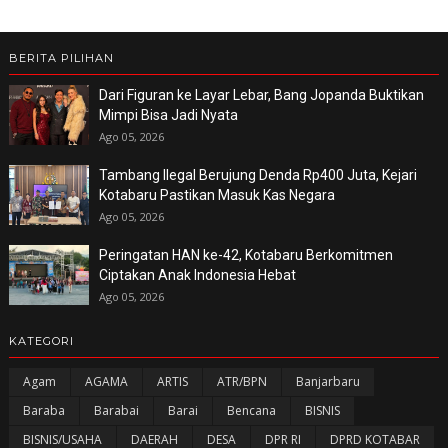
BERITA PILIHAN
Dari Figuran ke Layar Lebar, Bang Jopanda Buktikan
Mimpi Bisa Jadi Nyata
Ago 05, 2026
Tambang Ilegal Berujung Denda Rp400 Juta, Kejari
Kotabaru Pastikan Masuk Kas Negara
Ago 05, 2026
Peringatan HAN ke-42, Kotabaru Berkomitmen
Ciptakan Anak Indonesia Hebat
Ago 05, 2026
KATEGORI
Agam
AGAMA
ARTIS
ATR/BPN
Banjarbaru
Baraba
Barabai
Barai
Bencana
BISNIS
BISNIS/USAHA
DAERAH
DESA
DPR RI
DPRD KOTABAR