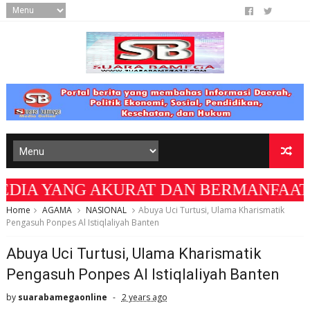
KURAT DAN BERMANFAAT BAGI MASYARAKAT "
Home
AGAMA
NASIONAL
Abuya Uci Turtusi, Ulama Kharismatik
Pengasuh Ponpes Al Istiqlaliyah Banten
Abuya Uci Turtusi, Ulama Kharismatik
Pengasuh Ponpes Al Istiqlaliyah Banten
by
suarabamegaonline
2 years ago