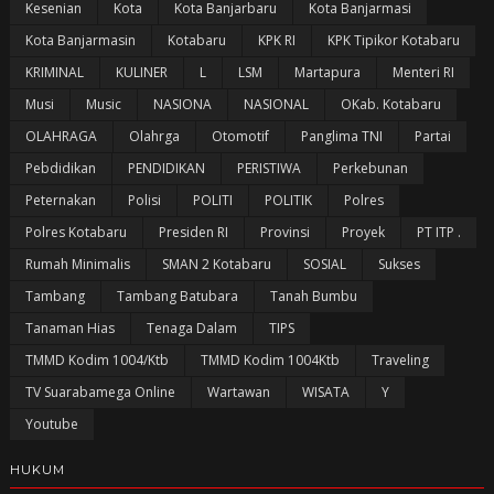
Kesenian
Kota
Kota Banjarbaru
Kota Banjarmasi
Kota Banjarmasin
Kotabaru
KPK RI
KPK Tipikor Kotabaru
KRIMINAL
KULINER
L
LSM
Martapura
Menteri RI
Musi
Music
NASIONA
NASIONAL
OKab. Kotabaru
OLAHRAGA
Olahrga
Otomotif
Panglima TNI
Partai
Pebdidikan
PENDIDIKAN
PERISTIWA
Perkebunan
Peternakan
Polisi
POLITI
POLITIK
Polres
Polres Kotabaru
Presiden RI
Provinsi
Proyek
PT ITP .
Rumah Minimalis
SMAN 2 Kotabaru
SOSIAL
Sukses
Tambang
Tambang Batubara
Tanah Bumbu
Tanaman Hias
Tenaga Dalam
TIPS
TMMD Kodim 1004/Ktb
TMMD Kodim 1004Ktb
Traveling
TV Suarabamega Online
Wartawan
WISATA
Y
Youtube
HUKUM