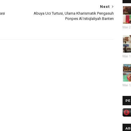
Next
asi
Abuya Uci Turtusi, Ulama Kharismatik Pengasuh
Ponpes Al Istiqlaliyah Banten
Mai 2
Mai 1
Mai 1
PE
AR