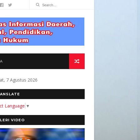
TA
at, 7 Agustus 2026
MEN KAMI MEMBANGUN MEDIA YANG AKURAT D
ANSLATE
ect Language
▼
LERI VIDEO