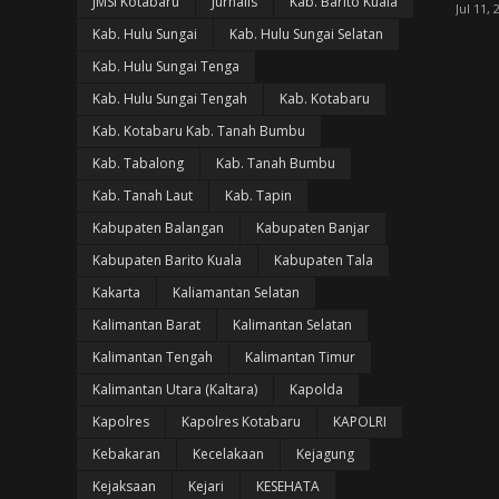
JMSI Kotabaru
Jurnalis
Kab. Barito Kuala
Jul 11, 
Kab. Hulu Sungai
Kab. Hulu Sungai Selatan
Kab. Hulu Sungai Tenga
Kab. Hulu Sungai Tengah
Kab. Kotabaru
Kab. Kotabaru Kab. Tanah Bumbu
Kab. Tabalong
Kab. Tanah Bumbu
Kab. Tanah Laut
Kab. Tapin
Kabupaten Balangan
Kabupaten Banjar
Kabupaten Barito Kuala
Kabupaten Tala
Kakarta
Kaliamantan Selatan
Kalimantan Barat
Kalimantan Selatan
Kalimantan Tengah
Kalimantan Timur
Kalimantan Utara (Kaltara)
Kapolda
Kapolres
Kapolres Kotabaru
KAPOLRI
Kebakaran
Kecelakaan
Kejagung
Kejaksaan
Kejari
KESEHATA