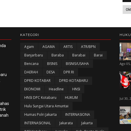
KATEGORI
HUK
nda
Agam
AGAMA
ARTIS
ATR/BPN
Banjarbaru
Baraba
Barabai
Barai
Bencana
BISNIS
BISNIS/USAHA
Ago 05,
DAERAH
DESA
DPR RI
baru
k
DPRD KOTABAR
DPRD KOTABARU
EKONOMI
Headline
HNSI
HNSI DPC Kotabaru
HUKUM
Jul 30, 
Bahas
Hulu Sungai Utara Amuntai
rik
Humas Polri Jakarta
INTERNASIONA
panah
INTERNASIONAL
Jakarata
Jakarta