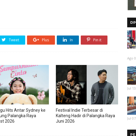
DP
Tweet
Plus
In
Pin it
Ago 0
Jul 13
gu Hits Antar Sydney ke
Festival Indie Terbesar di
ung Palangka Raya
Kalteng Hadir di Palangka Raya
Jul 07
est 2026
Juni 2026
PE