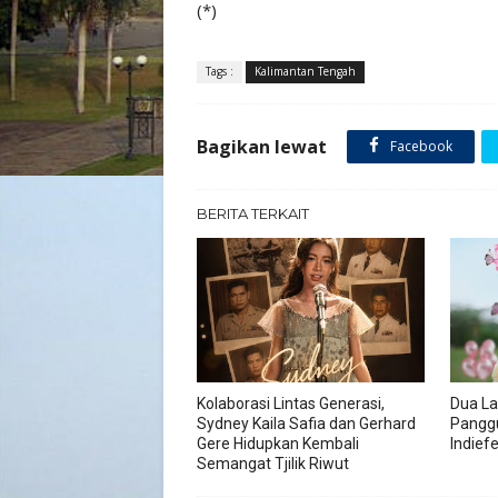
(*)
Tags :
Kalimantan Tengah
Bagikan lewat
Facebook
BERITA TERKAIT
Kolaborasi Lintas Generasi,
Dua La
Sydney Kaila Safia dan Gerhard
Pangg
Gere Hidupkan Kembali
Indief
Semangat Tjilik Riwut