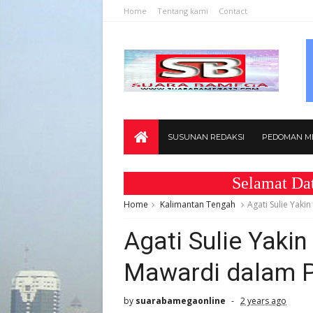
Home
Tentang kami
Contact
SUSUNAN REDAKSI
PEDOMAN ME
Selamat Datang di
Home
Kalimantan Tengah
Agati Sulie Yak
Agati Sulie Yaki
Mawardi dalam P
by
suarabamegaonline
2 years ago