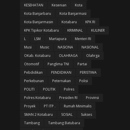
KESEHATAN
Kesenian
Kota
Kota Banjarbaru
Kota Banjarmasi
Kota Banjarmasin
Kotabaru
KPK RI
KPK Tipikor Kotabaru
KRIMINAL
KULINER
L
LSM
Martapura
Menteri RI
Musi
Music
NASIONA
NASIONAL
OKab. Kotabaru
OLAHRAGA
Olahrga
Otomotif
Panglima TNI
Partai
Pebdidikan
PENDIDIKAN
PERISTIWA
Perkebunan
Peternakan
Polisi
POLITI
POLITIK
Polres
Polres Kotabaru
Presiden RI
Provinsi
Proyek
PT ITP .
Rumah Minimalis
SMAN 2 Kotabaru
SOSIAL
Sukses
Tambang
Tambang Batubara