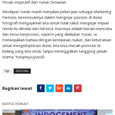
Pesan Inspiratif dari Yunan Setiawan
Meskipun Yunan masih menjalani pekerjaan sebagai Marketing
Farmasi, keseriusannya dalam mengejar passion di dunia
fotografi mengajarkan kita untuk tidak takut mengejar impian
meski itu dimulai dari hal kecil. Kuncinya adalah berani mencoba
dan terus berproses, seperti yang dilakukan Yunan. Ia
menunjukkan bahwa dengan ketekunan, bakat, dan keberanian
untuk mengeksplorasi dunia, kita bisa meraih prestasi di
bidang yang kita cintai, tanpa meninggalkan tanggung jawab
utama,"tutupnya.(yusuf)
Tags :
NASIONAL
Bagikan lewat
BERITA TERKAIT