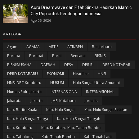
Aura Dreamwave dan Fifah Sinkha Hadirkan Islamic
City Pop untuk Pendengar Indonesia
Ago 05, 2026
KATEGORI
Agam
AGAMA
ARTIS
ATR/BPN
Banjarbaru
Baraba
Barabai
Barai
Bencana
BISNIS
BISNIS/USAHA
DAERAH
DESA
DPR RI
DPRD KOTABAR
DPRD KOTABARU
EKONOMI
Headline
HNSI
HNSI DPC Kotabaru
HUKUM
Hulu Sungai Utara Amuntai
Humas Polri Jakarta
INTERNASIONA
INTERNASIONAL
Jakarata
Jakarta
JMSI Kotabaru
Jurnalis
Kab. Barito Kuala
Kab. Hulu Sungai
Kab. Hulu Sungai Selatan
Kab. Hulu Sungai Tenga
Kab. Hulu Sungai Tengah
Kab. Kotabaru
Kab. Kotabaru Kab. Tanah Bumbu
Kab. Tabalong
Kab. Tanah Bumbu
Kab. Tanah Laut