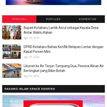
TERBARU
POPULER
KOMENTAR
Bupati Kotabaru Lantik Asrul sebagai Kepala Desa
Antar Waktu Kalian
Ago 10, 2026
DPRD Kotabaru Bahas Konflik Nelayan Lontar dengan
Kapal Porsen Mini
Ago 10, 2026
Liburan ke Air Terjun Tumpang Dua, Pesona Aliran Air
Bertingkat yang Bikin Betah
Ago 09, 2026
PASANG IKLAN SPACE 500X190