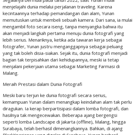
Segalanya bermula pada tahun 2022, saat Yunan mulai
menjelajahi dunia melalui perjalanan traveling. Karena
kecintaannya terhadap pemandangan dan alam, Yunan
memutuskan untuk membeli sebuah kamera. Dari sana, ia mulai
mengambil foto secara iseng, tanpa menyangka bahwa itu
akan menjadi langkah pertama menuju dunia fotografi yang
lebih serius. Menariknya, ketika ada tawaran kerja sebagai
fotografer, Yunan justru menganggapnya sebagai peluang
yang tak boleh disia-siakan. Sejak itu, dunia fotografi menjadi
bagian tak terpisahkan dari kehidupannya, meski ia tetap
menjalani pekerjaan utama sebagai Marketing Farmasi di
Malang.
Meraih Prestasi dalam Dunia Fotografi
Meski baru terjun ke dunia fotografi secara serius,
kemampuan Yunan dalam menangkap keindahan alam tak perlu
diragukan. Ia kerap berpartisipasi dalam lomba fotografi, dan
hasilnya tak mengecewakan. Beberapa ajang bergengsi
seperti lomba Landscape di Jakarta (offline), Malang, hingga
Surabaya, telah berhasil dimenangkannya. Bahkan, di ajang