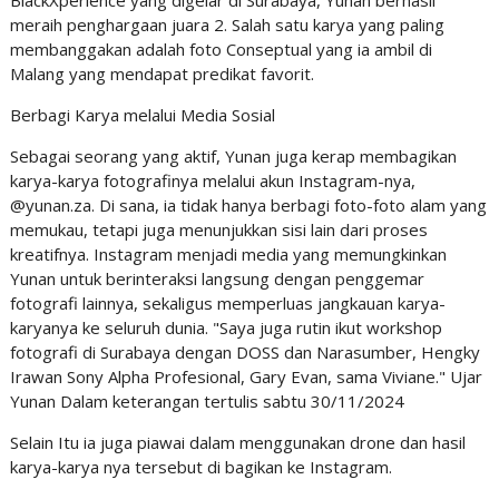
BlackXperience yang digelar di Surabaya, Yunan berhasil
meraih penghargaan juara 2. Salah satu karya yang paling
membanggakan adalah foto Conseptual yang ia ambil di
Malang yang mendapat predikat favorit.
Berbagi Karya melalui Media Sosial
Sebagai seorang yang aktif, Yunan juga kerap membagikan
karya-karya fotografinya melalui akun Instagram-nya,
@yunan.za. Di sana, ia tidak hanya berbagi foto-foto alam yang
memukau, tetapi juga menunjukkan sisi lain dari proses
kreatifnya. Instagram menjadi media yang memungkinkan
Yunan untuk berinteraksi langsung dengan penggemar
fotografi lainnya, sekaligus memperluas jangkauan karya-
karyanya ke seluruh dunia. "Saya juga rutin ikut workshop
fotografi di Surabaya dengan DOSS dan Narasumber, Hengky
Irawan Sony Alpha Profesional, Gary Evan, sama Viviane." Ujar
Yunan Dalam keterangan tertulis sabtu 30/11/2024
Selain Itu ia juga piawai dalam menggunakan drone dan hasil
karya-karya nya tersebut di bagikan ke Instagram.