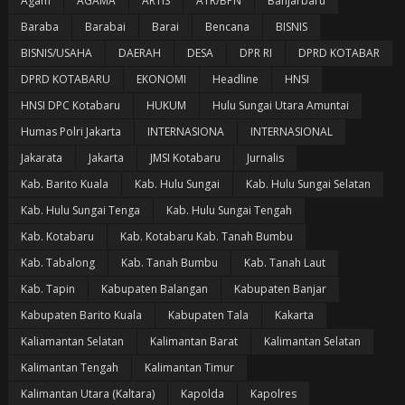
Agam
AGAMA
ARTIS
ATR/BPN
Banjarbaru
Baraba
Barabai
Barai
Bencana
BISNIS
BISNIS/USAHA
DAERAH
DESA
DPR RI
DPRD KOTABAR
DPRD KOTABARU
EKONOMI
Headline
HNSI
HNSI DPC Kotabaru
HUKUM
Hulu Sungai Utara Amuntai
Humas Polri Jakarta
INTERNASIONA
INTERNASIONAL
Jakarata
Jakarta
JMSI Kotabaru
Jurnalis
Kab. Barito Kuala
Kab. Hulu Sungai
Kab. Hulu Sungai Selatan
Kab. Hulu Sungai Tenga
Kab. Hulu Sungai Tengah
Kab. Kotabaru
Kab. Kotabaru Kab. Tanah Bumbu
Kab. Tabalong
Kab. Tanah Bumbu
Kab. Tanah Laut
Kab. Tapin
Kabupaten Balangan
Kabupaten Banjar
Kabupaten Barito Kuala
Kabupaten Tala
Kakarta
Kaliamantan Selatan
Kalimantan Barat
Kalimantan Selatan
Kalimantan Tengah
Kalimantan Timur
Kalimantan Utara (Kaltara)
Kapolda
Kapolres