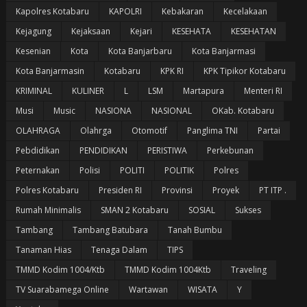
Kapolres Kotabaru
KAPOLRI
Kebakaran
Kecelakaan
Kejagung
Kejaksaan
Kejari
KESEHATA
KESEHATAN
Kesenian
Kota
Kota Banjarbaru
Kota Banjarmasi
Kota Banjarmasin
Kotabaru
KPK RI
KPK Tipikor Kotabaru
KRIMINAL
KULINER
L
LSM
Martapura
Menteri RI
Musi
Music
NASIONA
NASIONAL
OKab. Kotabaru
OLAHRAGA
Olahrga
Otomotif
Panglima TNI
Partai
Pebdidikan
PENDIDIKAN
PERISTIWA
Perkebunan
Peternakan
Polisi
POLITI
POLITIK
Polres
Polres Kotabaru
Presiden RI
Provinsi
Proyek
PT ITP .
Rumah Minimalis
SMAN 2 Kotabaru
SOSIAL
Sukses
Tambang
Tambang Batubara
Tanah Bumbu
Tanaman Hias
Tenaga Dalam
TIPS
TMMD Kodim 1004/Ktb
TMMD Kodim 1004Ktb
Traveling
TV Suarabamega Online
Wartawan
WISATA
Y