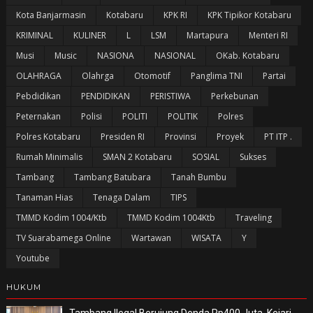
Kota Banjarmasin
Kotabaru
KPK RI
KPK Tipikor Kotabaru
KRIMINAL
KULINER
L
LSM
Martapura
Menteri RI
Musi
Music
NASIONA
NASIONAL
OKab. Kotabaru
OLAHRAGA
Olahrga
Otomotif
Panglima TNI
Partai
Pebdidikan
PENDIDIKAN
PERISTIWA
Perkebunan
Peternakan
Polisi
POLITI
POLITIK
Polres
Polres Kotabaru
Presiden RI
Provinsi
Proyek
PT ITP .
Rumah Minimalis
SMAN 2 Kotabaru
SOSIAL
Sukses
Tambang
Tambang Batubara
Tanah Bumbu
Tanaman Hias
Tenaga Dalam
TIPS
TMMD Kodim 1004/Ktb
TMMD Kodim 1004Ktb
Traveling
TV Suarabamega Online
Wartawan
WISATA
Y
Youtube
HUKUM
Tambang Ilegal Berujung Denda Rp400 Juta, Kejari