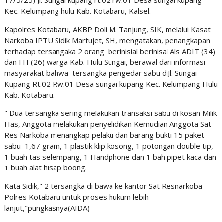
17/5/25) Jl. Sungai kupang rt.02 rw.01 Desa sungai kupang
Kec. Kelumpang hulu Kab. Kotabaru, Kalsel.
Kapolres Kotabaru, AKBP Doli M. Tanjung, SIK, melalui Kasat
Narkoba IPTU Sidik Martujet, SH, mengatakan, penangkapan
terhadap tersangaka 2 orang berinisial berinisal Als ADIT (34)
dan FH (26) warga Kab. Hulu Sungai, berawal dari informasi
masyarakat bahwa tersangka pengedar sabu diJl. Sungai
Kupang Rt.02 Rw.01 Desa sungai kupang Kec. Kelumpang Hulu
Kab. Kotabaru.
" Dua tersangka sering melakukan transaksi sabu di kosan Milik
Has, Anggota melakukan penyelidikan Kemudian Anggota Sat
Res Narkoba menangkap pelaku dan barang bukti 15 paket
sabu 1,67 gram, 1 plastik klip kosong, 1 potongan double tip,
1 buah tas selempang, 1 Handphone dan 1 bah pipet kaca dan
1 buah alat hisap boong.
Kata Sidik," 2 tersangka di bawa ke kantor Sat Resnarkoba
Polres Kotabaru untuk proses hukum lebih
lanjut,"pungkasnya(AIDA)