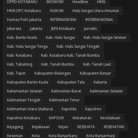
DPRD KOTABARU
EKONOMI
Headline
HNSI
HNSI DPC Kotabaru
HUKUM
Hulu Sungai Utara Amuntai
Humas Polri Jakarta
INTERNASIONA
INTERNASIONAL
Jakarata
Jakarta
JMSI Kotabaru
Jurnalis
Kab. Barito Kuala
Kab. Hulu Sungai
Kab. Hulu Sungai Selatan
Kab. Hulu Sungai Tenga
Kab. Hulu Sungai Tengah
Kab. Kotabaru
Kab. Kotabaru Kab. Tanah Bumbu
Kab. Tabalong
Kab. Tanah Bumbu
Kab. Tanah Laut
Kab. Tapin
Kabupaten Balangan
Kabupaten Banjar
Kabupaten Barito Kuala
Kabupaten Tala
Kakarta
Kaliamantan Selatan
Kalimantan Barat
Kalimantan Selatan
Kalimantan Tengah
Kalimantan Timur
Kalimantan Utara (Kaltara)
Kapolda
Kapolres
Kapolres Kotabaru
KAPOLRI
Kebakaran
Kecelakaan
Kejagung
Kejaksaan
Kejari
KESEHATA
KESEHATAN
Kesenian
Kota
Kota Banjarbaru
Kota Banjarmasi