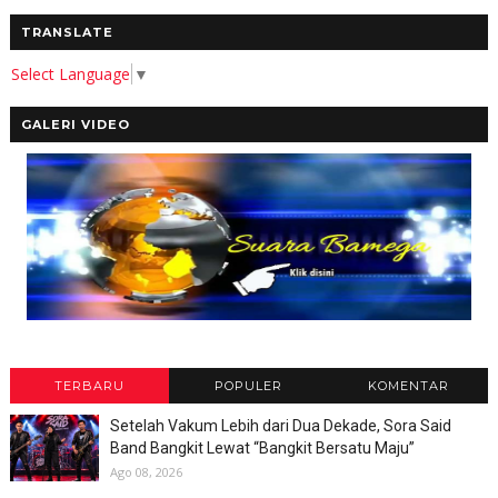
TRANSLATE
Select Language
▼
GALERI VIDEO
TERBARU
POPULER
KOMENTAR
Setelah Vakum Lebih dari Dua Dekade, Sora Said
Band Bangkit Lewat “Bangkit Bersatu Maju”
Ago 08, 2026