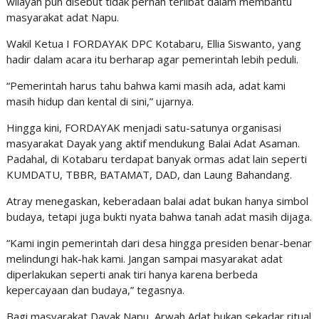
wilayah pun disebut tidak pernah terlibat dalam membantu
masyarakat adat Napu.
Wakil Ketua I FORDAYAK DPC Kotabaru, Ellia Siswanto, yang
hadir dalam acara itu berharap agar pemerintah lebih peduli.
“Pemerintah harus tahu bahwa kami masih ada, adat kami
masih hidup dan kental di sini,” ujarnya.
Hingga kini, FORDAYAK menjadi satu-satunya organisasi
masyarakat Dayak yang aktif mendukung Balai Adat Asaman.
Padahal, di Kotabaru terdapat banyak ormas adat lain seperti
KUMDATU, TBBR, BATAMAT, DAD, dan Laung Bahandang.
Atray menegaskan, keberadaan balai adat bukan hanya simbol
budaya, tetapi juga bukti nyata bahwa tanah adat masih dijaga.
“Kami ingin pemerintah dari desa hingga presiden benar-benar
melindungi hak-hak kami. Jangan sampai masyarakat adat
diperlakukan seperti anak tiri hanya karena berbeda
kepercayaan dan budaya,” tegasnya.
Bagi masyarakat Dayak Napu, Arwah Adat bukan sekadar ritual