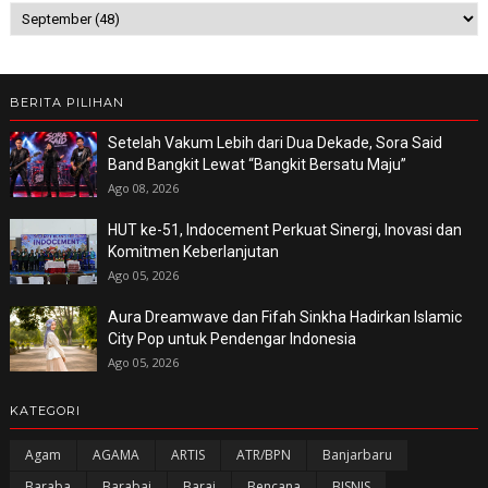
BERITA PILIHAN
Setelah Vakum Lebih dari Dua Dekade, Sora Said
Band Bangkit Lewat “Bangkit Bersatu Maju”
Ago 08, 2026
HUT ke-51, Indocement Perkuat Sinergi, Inovasi dan
Komitmen Keberlanjutan
Ago 05, 2026
Aura Dreamwave dan Fifah Sinkha Hadirkan Islamic
City Pop untuk Pendengar Indonesia
Ago 05, 2026
KATEGORI
Agam
AGAMA
ARTIS
ATR/BPN
Banjarbaru
Baraba
Barabai
Barai
Bencana
BISNIS