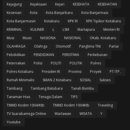
Kejagung
Kejaksaan
Kejari
KESEHATA
KESEHATAN
Kesenian
Kota
Kota Banjarbaru
Kota Banjarmasi
Kota Banjarmasin
Kotabaru
KPK RI
KPK Tipikor Kotabaru
KRIMINAL
KULINER
L
LSM
Martapura
Menteri RI
Musi
Music
NASIONA
NASIONAL
OKab. Kotabaru
OLAHRAGA
Olahrga
Otomotif
Panglima TNI
Partai
Pebdidikan
PENDIDIKAN
PERISTIWA
Perkebunan
Peternakan
Polisi
POLITI
POLITIK
Polres
Polres Kotabaru
Presiden RI
Provinsi
Proyek
PT ITP .
Rumah Minimalis
SMAN 2 Kotabaru
SOSIAL
Sukses
Tambang
Tambang Batubara
Tanah Bumbu
Tanaman Hias
Tenaga Dalam
TIPS
TMMD Kodim 1004/Ktb
TMMD Kodim 1004Ktb
Traveling
TV Suarabamega Online
Wartawan
WISATA
Y
Youtube