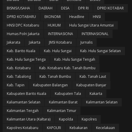
BISNIS/USAHA
DAERAH
DESA
DPR RI
DPRD KOTABAR
DPRD KOTABARU
EKONOMI
Headline
HNSI
HNSI DPC Kotabaru
HUKUM
Hulu Sungai Utara Amuntai
Humas Polri Jakarta
INTERNASIONA
INTERNASIONAL
Jakarata
Jakarta
JMSI Kotabaru
Jurnalis
Kab. Barito Kuala
Kab. Hulu Sungai
Kab. Hulu Sungai Selatan
Kab. Hulu Sungai Tenga
Kab. Hulu Sungai Tengah
Kab. Kotabaru
Kab. Kotabaru Kab. Tanah Bumbu
Kab. Tabalong
Kab. Tanah Bumbu
Kab. Tanah Laut
Kab. Tapin
Kabupaten Balangan
Kabupaten Banjar
Kabupaten Barito Kuala
Kabupaten Tala
Kakarta
Kaliamantan Selatan
Kalimantan Barat
Kalimantan Selatan
Kalimantan Tengah
Kalimantan Timur
Kalimantan Utara (Kaltara)
Kapolda
Kapolres
Kapolres Kotabaru
KAPOLRI
Kebakaran
Kecelakaan