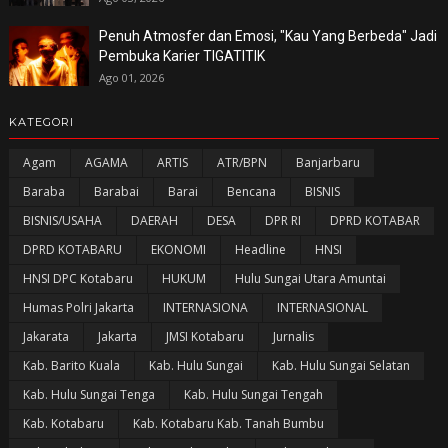
Penuh Atmosfer dan Emosi, "Kau Yang Berbeda" Jadi
Pembuka Karier TIGATITIK
Ago 01, 2026
KATEGORI
Agam
AGAMA
ARTIS
ATR/BPN
Banjarbaru
Baraba
Barabai
Barai
Bencana
BISNIS
BISNIS/USAHA
DAERAH
DESA
DPR RI
DPRD KOTABAR
DPRD KOTABARU
EKONOMI
Headline
HNSI
HNSI DPC Kotabaru
HUKUM
Hulu Sungai Utara Amuntai
Humas Polri Jakarta
INTERNASIONA
INTERNASIONAL
Jakarata
Jakarta
JMSI Kotabaru
Jurnalis
Kab. Barito Kuala
Kab. Hulu Sungai
Kab. Hulu Sungai Selatan
Kab. Hulu Sungai Tenga
Kab. Hulu Sungai Tengah
Kab. Kotabaru
Kab. Kotabaru Kab. Tanah Bumbu