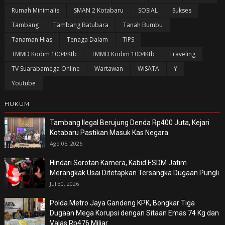
Rumah Minimalis
SMAN 2 Kotabaru
SOSIAL
Sukses
Tambang
Tambang Batubara
Tanah Bumbu
Tanaman Hias
Tenaga Dalam
TIPS
TMMD Kodim 1004/Ktb
TMMD Kodim 1004Ktb
Traveling
TV Suarabamega Online
Wartawan
WISATA
Y
Youtube
HUKUM
Tambang Ilegal Berujung Denda Rp400 Juta, Kejari
Kotabaru Pastikan Masuk Kas Negara
Ago 05, 2026
Hindari Sorotan Kamera, Kabid ESDM Jatim
Merangkak Usai Ditetapkan Tersangka Dugaan Pungli
Jul 30, 2026
Polda Metro Jaya Gandeng KPK, Bongkar Tiga
Dugaan Mega Korupsi dengan Sitaan Emas 74 Kg dan
Valas Rp476 Miliar