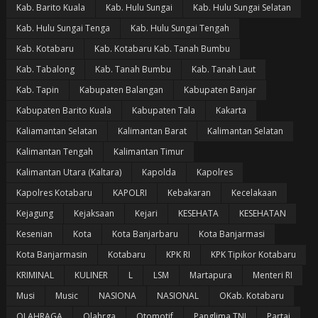
Kab. Barito Kuala
Kab. Hulu Sungai
Kab. Hulu Sungai Selatan
Kab. Hulu Sungai Tenga
Kab. Hulu Sungai Tengah
Kab. Kotabaru
Kab. Kotabaru Kab. Tanah Bumbu
Kab. Tabalong
Kab. Tanah Bumbu
Kab. Tanah Laut
Kab. Tapin
Kabupaten Balangan
Kabupaten Banjar
Kabupaten Barito Kuala
Kabupaten Tala
Kakarta
Kaliamantan Selatan
Kalimantan Barat
Kalimantan Selatan
Kalimantan Tengah
Kalimantan Timur
Kalimantan Utara (Kaltara)
Kapolda
Kapolres
Kapolres Kotabaru
KAPOLRI
Kebakaran
Kecelakaan
Kejagung
Kejaksaan
Kejari
KESEHATA
KESEHATAN
Kesenian
Kota
Kota Banjarbaru
Kota Banjarmasi
Kota Banjarmasin
Kotabaru
KPK RI
KPK Tipikor Kotabaru
KRIMINAL
KULINER
L
LSM
Martapura
Menteri RI
Musi
Music
NASIONA
NASIONAL
OKab. Kotabaru
OLAHRAGA
Olahrga
Otomotif
Panglima TNI
Partai