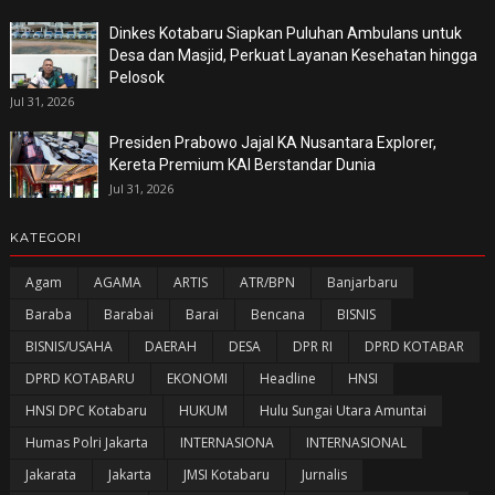
Dinkes Kotabaru Siapkan Puluhan Ambulans untuk
Desa dan Masjid, Perkuat Layanan Kesehatan hingga
Pelosok
Jul 31, 2026
Presiden Prabowo Jajal KA Nusantara Explorer,
Kereta Premium KAI Berstandar Dunia
Jul 31, 2026
KATEGORI
Agam
AGAMA
ARTIS
ATR/BPN
Banjarbaru
Baraba
Barabai
Barai
Bencana
BISNIS
BISNIS/USAHA
DAERAH
DESA
DPR RI
DPRD KOTABAR
DPRD KOTABARU
EKONOMI
Headline
HNSI
HNSI DPC Kotabaru
HUKUM
Hulu Sungai Utara Amuntai
Humas Polri Jakarta
INTERNASIONA
INTERNASIONAL
Jakarata
Jakarta
JMSI Kotabaru
Jurnalis