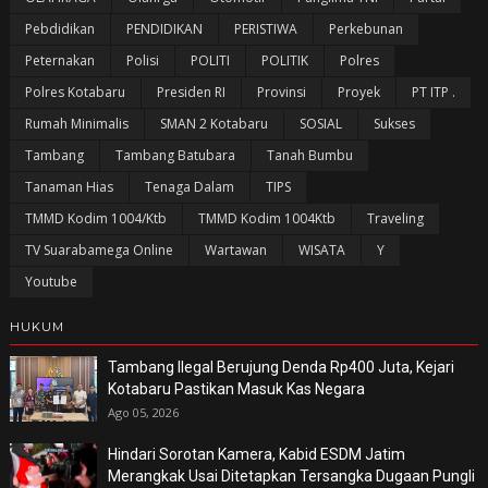
Pebdidikan
PENDIDIKAN
PERISTIWA
Perkebunan
Peternakan
Polisi
POLITI
POLITIK
Polres
Polres Kotabaru
Presiden RI
Provinsi
Proyek
PT ITP .
Rumah Minimalis
SMAN 2 Kotabaru
SOSIAL
Sukses
Tambang
Tambang Batubara
Tanah Bumbu
Tanaman Hias
Tenaga Dalam
TIPS
TMMD Kodim 1004/Ktb
TMMD Kodim 1004Ktb
Traveling
TV Suarabamega Online
Wartawan
WISATA
Y
Youtube
HUKUM
Tambang Ilegal Berujung Denda Rp400 Juta, Kejari
Kotabaru Pastikan Masuk Kas Negara
Ago 05, 2026
Hindari Sorotan Kamera, Kabid ESDM Jatim
Merangkak Usai Ditetapkan Tersangka Dugaan Pungli