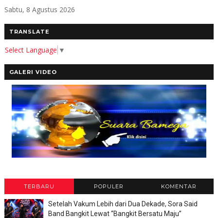
Sabtu, 8 Agustus 2026
TRANSLATE
Select Language
▼
GALERI VIDEO
TERBARU
POPULER
KOMENTAR
Setelah Vakum Lebih dari Dua Dekade, Sora Said
Band Bangkit Lewat “Bangkit Bersatu Maju”