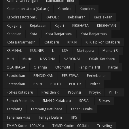
Kalimantan Tengah
Kalimantan Timur
Kalimantan Utara (Kaltara)
Kapolda
Kapolres
Kapolres Kotabaru
KAPOLRI
Kebakaran
Kecelakaan
Kejagung
Kejaksaan
Kejari
KESEHATA
KESEHATAN
Kesenian
Kota
Kota Banjarbaru
Kota Banjarmasi
Kota Banjarmasin
Kotabaru
KPK RI
KPK Tipikor Kotabaru
KRIMINAL
KULINER
L
LSM
Martapura
Menteri RI
Musi
Music
NASIONA
NASIONAL
OKab. Kotabaru
OLAHRAGA
Olahrga
Otomotif
Panglima TNI
Partai
Pebdidikan
PENDIDIKAN
PERISTIWA
Perkebunan
Peternakan
Polisi
POLITI
POLITIK
Polres
Polres Kotabaru
Presiden RI
Provinsi
Proyek
PT ITP .
Rumah Minimalis
SMAN 2 Kotabaru
SOSIAL
Sukses
Tambang
Tambang Batubara
Tanah Bumbu
Tanaman Hias
Tenaga Dalam
TIPS
TMMD Kodim 1004/Ktb
TMMD Kodim 1004Ktb
Traveling