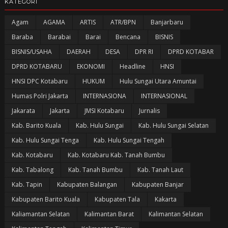
KATEGORI
Agam
AGAMA
ARTIS
ATR/BPN
Banjarbaru
Baraba
Barabai
Barai
Bencana
BISNIS
BISNIS/USAHA
DAERAH
DESA
DPR RI
DPRD KOTABAR
DPRD KOTABARU
EKONOMI
Headline
HNSI
HNSI DPC Kotabaru
HUKUM
Hulu Sungai Utara Amuntai
Humas Polri Jakarta
INTERNASIONA
INTERNASIONAL
Jakarata
Jakarta
JMSI Kotabaru
Jurnalis
Kab. Barito Kuala
Kab. Hulu Sungai
Kab. Hulu Sungai Selatan
Kab. Hulu Sungai Tenga
Kab. Hulu Sungai Tengah
Kab. Kotabaru
Kab. Kotabaru Kab. Tanah Bumbu
Kab. Tabalong
Kab. Tanah Bumbu
Kab. Tanah Laut
Kab. Tapin
Kabupaten Balangan
Kabupaten Banjar
Kabupaten Barito Kuala
Kabupaten Tala
Kakarta
Kaliamantan Selatan
Kalimantan Barat
Kalimantan Selatan