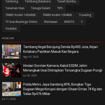
Tambang
Tambang Batubara
Tanah Bumbu
Tanaman Hias
Tenaga Dalam
TIPS
TMMD Kodim 1004/Ktb
TMMD Kodim 1004Ktb
Traveling
TV Suarabamega Online
Wartawan
WISATA
Y
Youtube
HUKUM
Tambang Ilegal Berujung Denda Rp400 Juta, Kejari
Kotabaru Pastikan Masuk Kas Negara
Ago 05, 2026
Hindari Sorotan Kamera, Kabid ESDM Jatim
Merangkak Usai Ditetapkan Tersangka Dugaan Pungli
Jul 30, 2026
Polda Metro Jaya Gandeng KPK, Bongkar Tiga
Dugaan Mega Korupsi dengan Sitaan Emas 74 Kg dan
Valas Rp476 Miliar
Jul 11, 2026