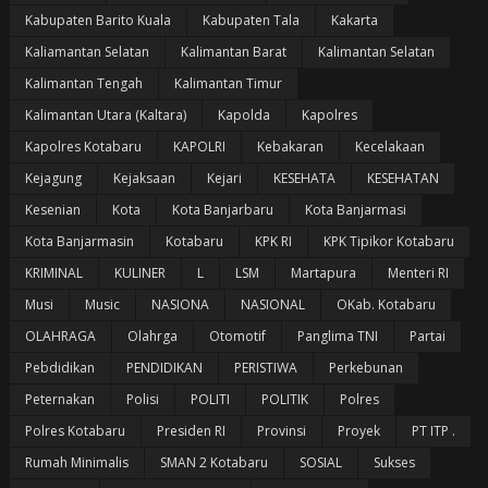
Kabupaten Barito Kuala
Kabupaten Tala
Kakarta
Kaliamantan Selatan
Kalimantan Barat
Kalimantan Selatan
Kalimantan Tengah
Kalimantan Timur
Kalimantan Utara (Kaltara)
Kapolda
Kapolres
Kapolres Kotabaru
KAPOLRI
Kebakaran
Kecelakaan
Kejagung
Kejaksaan
Kejari
KESEHATA
KESEHATAN
Kesenian
Kota
Kota Banjarbaru
Kota Banjarmasi
Kota Banjarmasin
Kotabaru
KPK RI
KPK Tipikor Kotabaru
KRIMINAL
KULINER
L
LSM
Martapura
Menteri RI
Musi
Music
NASIONA
NASIONAL
OKab. Kotabaru
OLAHRAGA
Olahrga
Otomotif
Panglima TNI
Partai
Pebdidikan
PENDIDIKAN
PERISTIWA
Perkebunan
Peternakan
Polisi
POLITI
POLITIK
Polres
Polres Kotabaru
Presiden RI
Provinsi
Proyek
PT ITP .
Rumah Minimalis
SMAN 2 Kotabaru
SOSIAL
Sukses