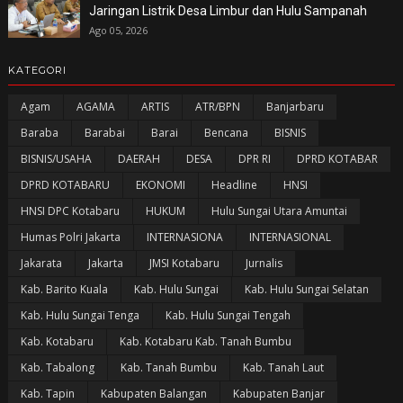
Jaringan Listrik Desa Limbur dan Hulu Sampanah
Ago 05, 2026
KATEGORI
Agam
AGAMA
ARTIS
ATR/BPN
Banjarbaru
Baraba
Barabai
Barai
Bencana
BISNIS
BISNIS/USAHA
DAERAH
DESA
DPR RI
DPRD KOTABAR
DPRD KOTABARU
EKONOMI
Headline
HNSI
HNSI DPC Kotabaru
HUKUM
Hulu Sungai Utara Amuntai
Humas Polri Jakarta
INTERNASIONA
INTERNASIONAL
Jakarata
Jakarta
JMSI Kotabaru
Jurnalis
Kab. Barito Kuala
Kab. Hulu Sungai
Kab. Hulu Sungai Selatan
Kab. Hulu Sungai Tenga
Kab. Hulu Sungai Tengah
Kab. Kotabaru
Kab. Kotabaru Kab. Tanah Bumbu
Kab. Tabalong
Kab. Tanah Bumbu
Kab. Tanah Laut
Kab. Tapin
Kabupaten Balangan
Kabupaten Banjar