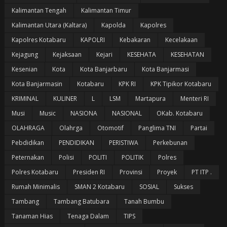
Kalimantan Tengah
Kalimantan Timur
Kalimantan Utara (Kaltara)
Kapolda
Kapolres
Kapolres Kotabaru
KAPOLRI
Kebakaran
Kecelakaan
Kejagung
Kejaksaan
Kejari
KESEHATA
KESEHATAN
Kesenian
Kota
Kota Banjarbaru
Kota Banjarmasi
Kota Banjarmasin
Kotabaru
KPK RI
KPK Tipikor Kotabaru
KRIMINAL
KULINER
L
LSM
Martapura
Menteri RI
Musi
Music
NASIONA
NASIONAL
OKab. Kotabaru
OLAHRAGA
Olahrga
Otomotif
Panglima TNI
Partai
Pebdidikan
PENDIDIKAN
PERISTIWA
Perkebunan
Peternakan
Polisi
POLITI
POLITIK
Polres
Polres Kotabaru
Presiden RI
Provinsi
Proyek
PT ITP .
Rumah Minimalis
SMAN 2 Kotabaru
SOSIAL
Sukses
Tambang
Tambang Batubara
Tanah Bumbu
Tanaman Hias
Tenaga Dalam
TIPS