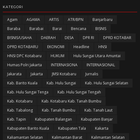
KATEGORI
Agam
AGAMA
ARTIS
ATR/BPN
Banjarbaru
Baraba
Barabai
Barai
Bencana
BISNIS
BISNIS/USAHA
DAERAH
DESA
DPR RI
DPRD KOTABAR
DPRD KOTABARU
EKONOMI
Headline
HNSI
HNSI DPC Kotabaru
HUKUM
Hulu Sungai Utara Amuntai
Humas Polri Jakarta
INTERNASIONA
INTERNASIONAL
Jakarata
Jakarta
JMSI Kotabaru
Jurnalis
Kab. Barito Kuala
Kab. Hulu Sungai
Kab. Hulu Sungai Selatan
Kab. Hulu Sungai Tenga
Kab. Hulu Sungai Tengah
Kab. Kotabaru
Kab. Kotabaru Kab. Tanah Bumbu
Kab. Tabalong
Kab. Tanah Bumbu
Kab. Tanah Laut
Kab. Tapin
Kabupaten Balangan
Kabupaten Banjar
Kabupaten Barito Kuala
Kabupaten Tala
Kakarta
Kaliamantan Selatan
Kalimantan Barat
Kalimantan Selatan