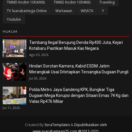
TMMD Kodim 1004/Ktb
TMMD Kodim 1004Ktb
Traveling
TV Suarabamega Online
Wartawan
WISATA
Y
Youtube
HUKUM
Tambang Ilegal Berujung Denda Rp400 Juta, Kejari
Kotabaru Pastikan Masuk Kas Negara
Ago 05, 2026
Hindari Sorotan Kamera, Kabid ESDM Jatim
Merangkak Usai Ditetapkan Tersangka Dugaan Pungli
Jul 30, 2026
Polda Metro Jaya Gandeng KPK, Bongkar Tiga
Dugaan Mega Korupsi dengan Sitaan Emas 74 Kg dan
Valas Rp476 Miliar
Jul 11, 2026
Created By
SoraTemplates
&
Dipublikasikan oleh
www.suarabamega25.com @2017-2021