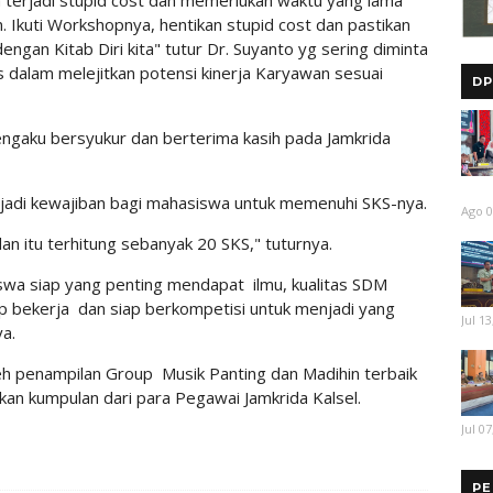
a terjadi stupid cost dan memerlukan waktu yang lama
. Ikuti Workshopnya, hentikan stupid cost dan pastikan
engan Kitab Diri kita" tutur Dr. Suyanto yg sering diminta
 dalam melejitkan potensi kinerja Karyawan sesuai
DP
engaku bersyukur dan berterima kasih pada Jamkrida
adi kewajiban bagi mahasiswa untuk memenuhi SKS-nya.
Ago 0
n itu terhitung sebanyak 20 SKS," tuturnya.
swa siap yang penting mendapat ilmu, kualitas SDM
p bekerja dan siap berkompetisi untuk menjadi yang
Jul 13
ya.
leh penampilan Group Musik Panting dan Madihin terbaik
n kumpulan dari para Pegawai Jamkrida Kalsel.
Jul 07
PE