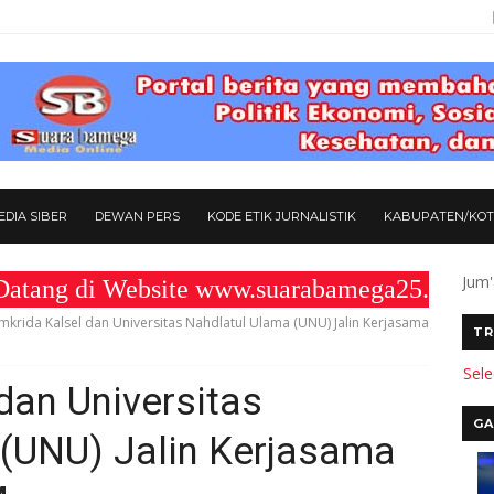
DIA SIBER
DEWAN PERS
KODE ETIK JURNALISTIK
KABUPATEN/KO
Jum'
i Website www.suarabamega25.com " KOMI
mkrida Kalsel dan Universitas Nahdlatul Ulama (UNU) Jalin Kerjasama
TR
Sel
dan Universitas
GA
 (UNU) Jalin Kerjasama