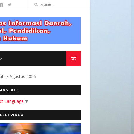
TA
at, 7 Agustus 2026
TMEN KAMI MEMBANGUN MEDIA YANG AKURAT 
ANSLATE
ect Language
▼
LERI VIDEO