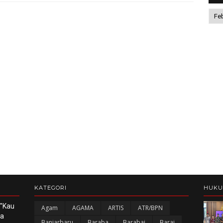
KATEGORI
HUK
 "Kau
Agam
AGAMA
ARTIS
ATR/BPN
ka
Banjarbaru
Baraba
Barabai
Barai