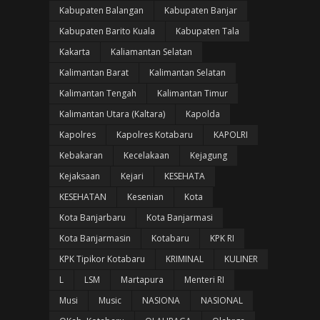
Kabupaten Balangan
Kabupaten Banjar
Kabupaten Barito Kuala
Kabupaten Tala
Kakarta
Kaliamantan Selatan
Kalimantan Barat
Kalimantan Selatan
Kalimantan Tengah
Kalimantan Timur
Kalimantan Utara (Kaltara)
Kapolda
Kapolres
Kapolres Kotabaru
KAPOLRI
Kebakaran
Kecelakaan
Kejagung
Kejaksaan
Kejari
KESEHATA
KESEHATAN
Kesenian
Kota
Kota Banjarbaru
Kota Banjarmasi
Kota Banjarmasin
Kotabaru
KPK RI
KPK Tipikor Kotabaru
KRIMINAL
KULINER
L
LSM
Martapura
Menteri RI
Musi
Music
NASIONA
NASIONAL