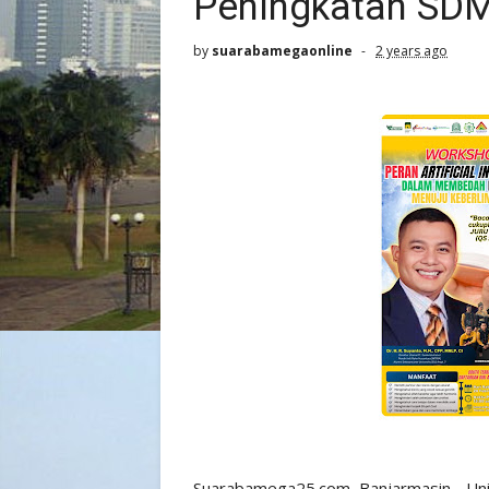
Peningkatan SD
by
suarabamegaonline
2 years ago
Suarabamega25.com, Banjarmasin - Uni