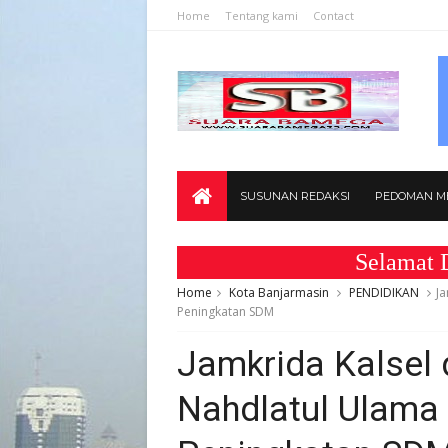
Home
Tentang kami
Contact
SUSUNAN REDAKSI
PEDOMAN ME
Selamat Datang d
Home
Kota Banjarmasin
PENDIDIKAN
Ja
Peningkatan SDM
Jamkrida Kalsel 
Nahdlatul Ulama