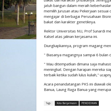
bakat dan karakter pribadinya. Sehingg
jatuh bangun dalam meraih keberhasilan
memilih Jurusan atau Pekerjaan sesuai d
mengajar di berbagai Perusahaan Bisnis
bakat dan karakter genetiknya.
Rektor Universitas NU, Prof Sunardi m
Kalsel atas jalinan kerjasama ini.
Diungkapkannya, program magang menj
" Biasanya magangnya sampai 6 bulan da
" Mau ditempatkan dimana saja mahasi
meningkat. Dengan harapan mereka sia
terbaik ketika sudah lulus kuliah," ucapn
Acara penandatangan PKS ini diawali o
Banua, Laung Raga Banua yang merupaka
Tags :
Kota Banjarmasin
PENDIDIKAN