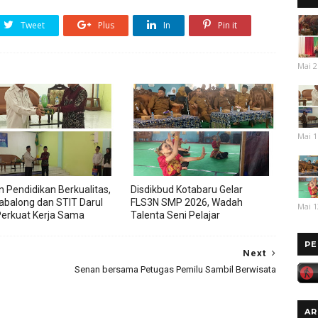
Tweet
Plus
In
Pin it
Mai 2
Mai 1
 Pendidikan Berkualitas,
Disdikbud Kotabaru Gelar
abalong dan STIT Darul
FLS3N SMP 2026, Wadah
Mai 1
erkuat Kerja Sama
Talenta Seni Pelajar
PE
Next
Senan bersama Petugas Pemilu Sambil Berwisata
AR