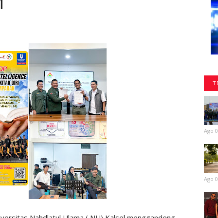
M
T
Ago 0
Ago 0
versitas Nahdlatul Ulama ( NU) Kalsel menggandeng