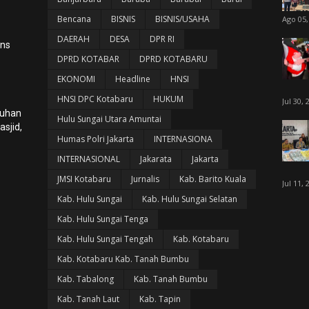
Bencana
BISNIS
BISNIS/USAHA
Ago 05,
DAERAH
DESA
DPR RI
ans
DPRD KOTABAR
DPRD KOTABARU
EKONOMI
Headline
HNSI
HNSI DPC Kotabaru
HUKUM
Jul 30, 
luhan
Hulu Sungai Utara Amuntai
sjid,
Humas Polri Jakarta
INTERNASIONA
INTERNASIONAL
Jakarata
Jakarta
JMSI Kotabaru
Jurnalis
Kab. Barito Kuala
Jul 11, 
Kab. Hulu Sungai
Kab. Hulu Sungai Selatan
Kab. Hulu Sungai Tenga
Kab. Hulu Sungai Tengah
Kab. Kotabaru
Kab. Kotabaru Kab. Tanah Bumbu
Kab. Tabalong
Kab. Tanah Bumbu
Kab. Tanah Laut
Kab. Tapin